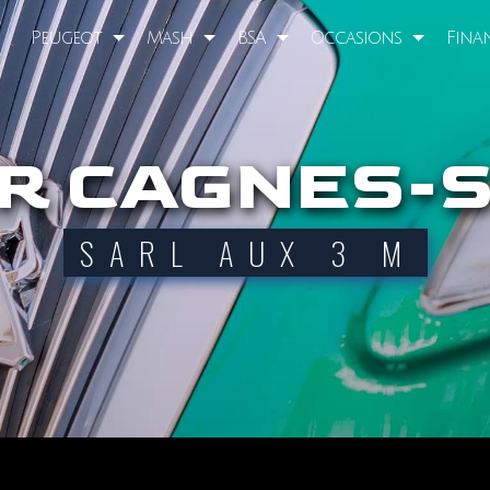
Peugeot
Mash
BSA
Occasions
Fina
ER CAGNES-
SARL AUX 3 M