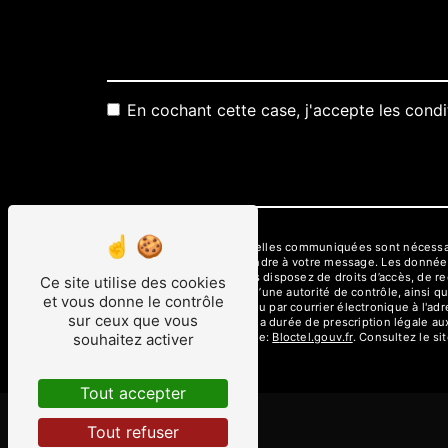
En cochant cette case, j'accepte les condi
** Les données personnelles communiquées sont nécessaires
dans le seul but de répondre à votre message. Les donné
aux3m@wanadoo.fr. Vous disposez de droits d’accès, de recti
Ce site utilise des cookies
une réclamation auprès d’une autorité de contrôle, ainsi q
et vous donne le contrôle
06800 Cagnes-sur-Mer ou par courrier électronique à l'ad
sur ceux que vous
de contact puis pendant la durée de prescription légale aux
disponible à cette adresse:
Bloctel.gouv.fr
. Consultez le sit
souhaitez activer
Tout accepter
Tout refuser