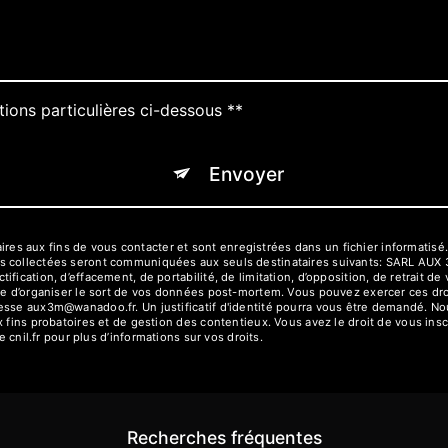
tions particulières ci-dessous **
Envoyer
 aux fins de vous contacter et sont enregistrées dans un fichier informatisé.
es collectées seront communiquées aux seuls destinataires suivants: SARL AUX
fication, d’effacement, de portabilité, de limitation, d’opposition, de retrait d
ue d’organiser le sort de vos données post-mortem. Vous pouvez exercer ces droi
resse aux3m@wanadoo.fr. Un justificatif d'identité pourra vous être demandé. 
 fins probatoires et de gestion des contentieux. Vous avez le droit de vous insc
e cnil.fr pour plus d’informations sur vos droits.
Recherches fréquentes