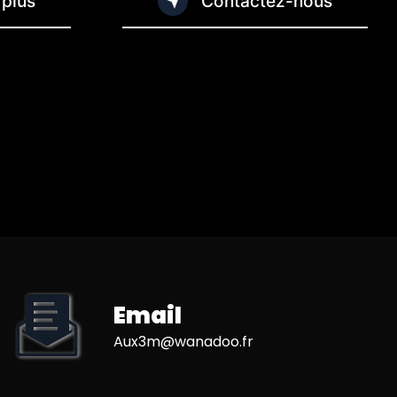
 plus
Contactez-nous
Email
aux3m@wanadoo.fr