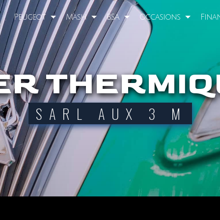
Peugeot
Mash
BSA
Occasions
Fina
ER THERMIQ
SARL AUX 3 M