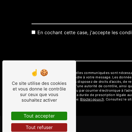
En cochant cette case, j'accepte les condi
** Les données personnelles communiquées sont nécessaires
dans le seul but de répondre à votre message. Les donné
aux3m@wanadoo.fr. Vous disposez de droits d’accès, de recti
Ce site utilise des cookies
une réclamation auprès d’une autorité de contrôle, ainsi q
et vous donne le contrôle
06800 Cagnes-sur-Mer ou par courrier électronique à l'ad
sur ceux que vous
de contact puis pendant la durée de prescription légale aux
disponible à cette adresse:
Bloctel.gouv.fr
. Consultez le sit
souhaitez activer
Tout accepter
Tout refuser