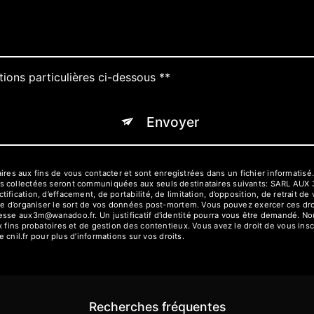
tions particulières ci-dessous **
Envoyer
 aux fins de vous contacter et sont enregistrées dans un fichier informatisé.
es collectées seront communiquées aux seuls destinataires suivants: SARL AUX
fication, d’effacement, de portabilité, de limitation, d’opposition, de retrait d
ue d’organiser le sort de vos données post-mortem. Vous pouvez exercer ces droi
resse aux3m@wanadoo.fr. Un justificatif d'identité pourra vous être demandé. 
 fins probatoires et de gestion des contentieux. Vous avez le droit de vous insc
e cnil.fr pour plus d’informations sur vos droits.
Recherches fréquentes