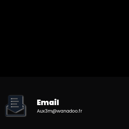
Email
aux3m@wanadoo.fr