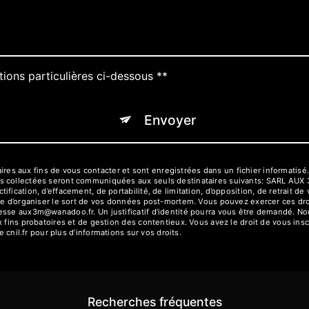
tions particulières ci-dessous **
Envoyer
 aux fins de vous contacter et sont enregistrées dans un fichier informatisé.
es collectées seront communiquées aux seuls destinataires suivants: SARL AUX
fication, d’effacement, de portabilité, de limitation, d’opposition, de retrait d
ue d’organiser le sort de vos données post-mortem. Vous pouvez exercer ces droi
resse aux3m@wanadoo.fr. Un justificatif d'identité pourra vous être demandé. 
 fins probatoires et de gestion des contentieux. Vous avez le droit de vous insc
e cnil.fr pour plus d’informations sur vos droits.
Recherches fréquentes