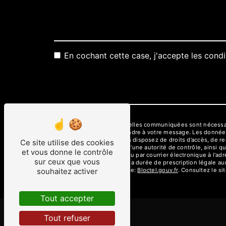
En cochant cette case, j'accepte les condi
** Les données personnelles communiquées sont nécessaires
dans le seul but de répondre à votre message. Les donné
aux3m@wanadoo.fr. Vous disposez de droits d’accès, de recti
Ce site utilise des cookies
une réclamation auprès d’une autorité de contrôle, ainsi q
et vous donne le contrôle
06800 Cagnes-sur-Mer ou par courrier électronique à l'ad
sur ceux que vous
de contact puis pendant la durée de prescription légale aux
disponible à cette adresse:
Bloctel.gouv.fr
. Consultez le sit
souhaitez activer
Tout accepter
Tout refuser