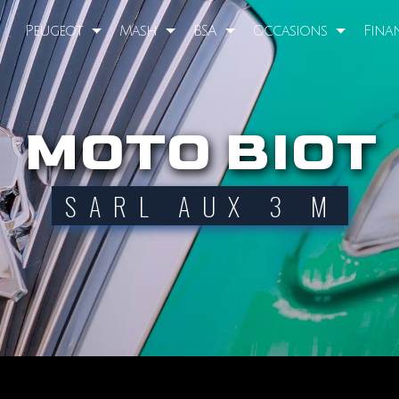
Peugeot
Mash
BSA
Occasions
Fina
MOTO BIOT
SARL AUX 3 M